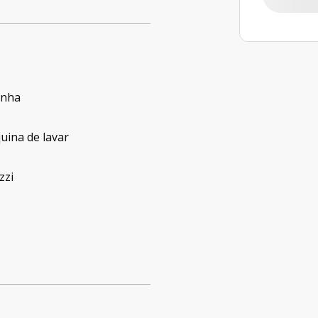
inha
uina de lavar
zzi