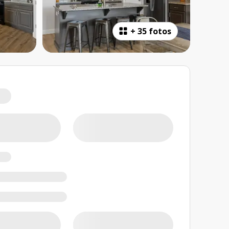
+
35 fotos