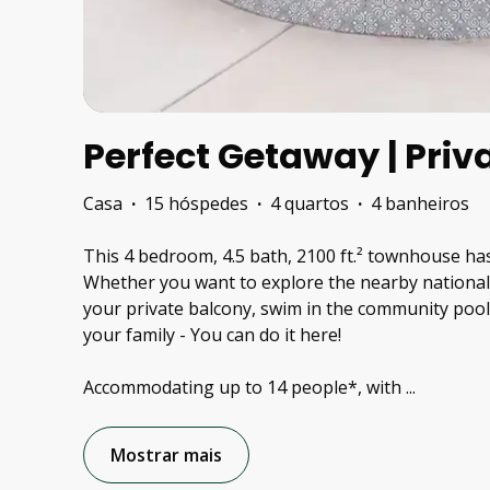
Perfect Getaway | Priv
Casa
·
15 hóspedes
·
4 quartos
·
4 banheiros
This 4 bedroom, 4.5 bath, 2100 ft.² townhouse ha
Whether you want to explore the nearby national 
your private balcony, swim in the community pool,
your family - You can do it here!
Accommodating up to 14 people*, with
...
Mostrar mais