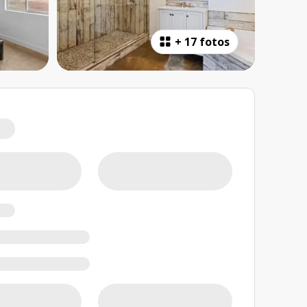
+
17 fotos