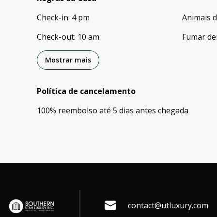
Check-in
:
4 pm
Animais 
Check-out
:
10 am
Fumar de
Mostrar mais
Política de cancelamento
100
%
reembolso
até
5 dias
antes
chegada
contact@utluxury.com