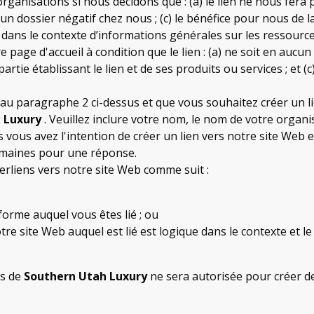
ganisations si nous décidons que : (a) le lien ne nous fer
cun dossier négatif chez nous ; (c) le bénéfice pour nous de 
ve dans le contexte d’informations générales sur les ressource
 page d'accueil à condition que le lien : (a) ne soit en aucu
tie établissant le lien et de ses produits ou services ; et (c) 
 au paragraphe 2 ci-dessus et que vous souhaitez créer un l
 Luxury
. Veuillez inclure votre nom, le nom de votre organ
es vous avez l'intention de créer un lien vers notre site Web e
semaines pour une réponse.
rliens vers notre site Web comme suit :
iforme auquel vous êtes lié ; ou
otre site Web auquel est lié est logique dans le contexte et l
ns de
Southern Utah Luxury
ne sera autorisée pour créer de