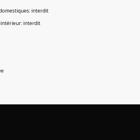
domestiques
:
interdit
'intérieur
:
interdit
ée