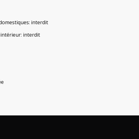
domestiques
:
interdit
'intérieur
:
interdit
ée