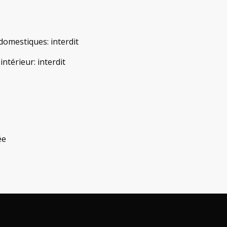
domestiques
:
interdit
'intérieur
:
interdit
ée