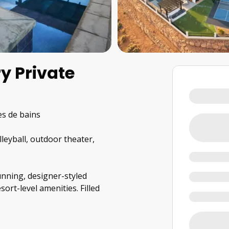
ry Private
les de bains
olleyball, outdoor theater,
unning, designer-styled
ort-level amenities. Filled