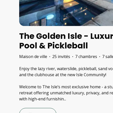
The Golden Isle - Luxu
Pool & Pickleball
Maison de ville
·
25 invités
·
7 chambres
·
7 sal
Enjoy the lazy river, waterslide, pickleball, sand v
and the clubhouse at the new Isle Community!
Welcome to The Isle’s most exclusive home - a st
retreat offering unmatched luxury, privacy, and res
with high-end furnishin
...