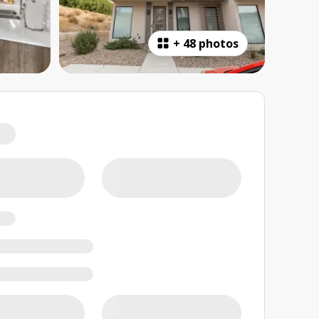
+
48 photos