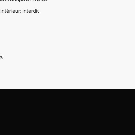
'intérieur
:
interdit
ée