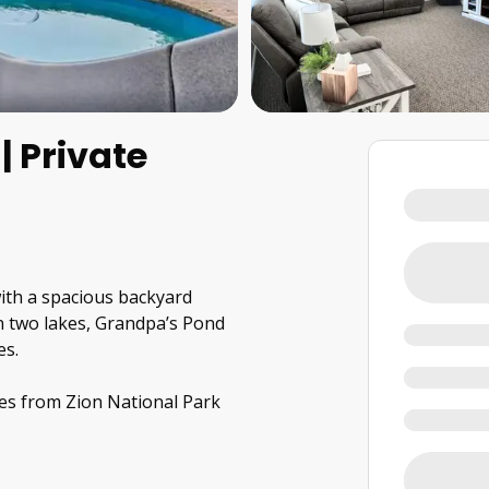
| Private
ith a spacious backyard
n two lakes, Grandpa’s Pond
es.
es from Zion National Park